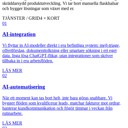
skräddarsydd produktutveckling. Vi tar bort manuella flaskhalsar
och bygger lösningar som växer med er.
TJÄNSTER / GRID
4 × KORT
01
AI-integration
Vi flyttar in AI-modeller direkt i era befintliga system: mejl-triage,
offertförslag, dokumenttolkning eller smartare sökning i ert eget
data. Inga lösa ChatGPT-flikar, utan integrationer som skriver
tillbaka in i era arbetsflöden.
LÄS MER
02
AI-automatisering
När ett moment kan tas bort helt, inte bara göras snabbare. Vi
bygger flöden som kvalificerar leads, matchar fakturor mot ordrar,
hanterar kundkommunikation och frigör timmar i veckan från
rutinarbete.
LÄS MER