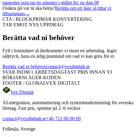
rapporter som tar tio minuter i stället för en dag.
08
Osäkra på var ni ska börja?
Berätta om ert läge så tittar vi
tillsammans
→
CTA / BLOCK
PRIMÄR KONVERTERING
TAR EMOT NYA UPPDRAG
Berätta vad ni behöver
Fyll i formuläret så återkommer vi inom en arbetsdag. Inget
säljtryck, bara en ärlig pratstund om vad vi kan göra för er.
Berätta vad ni behöver
contact@vexdigitalt.se
SVAR INOM 1 ARBETSDAG
FAST PRIS INNAN VI
BÖRJAR
NI ÄGER KODEN
FOOTER / GLOBAL
VEX DIGITALT
Vex Digitalt
AI-integration, automatisering och systemmodernisering för svenska
företag. Fast pris, sprintar på 2–6 veckor.
contact@vexdigitalt.se
+46 722 00 00 69
Frillesås, Sverige