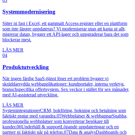
03
Systemmodernisering
Sitter ni fast i Excel, ett gammalt Access-register eller en plattform
som inte längre uppdateras? Vi moderniserar utan att kasta ut allt,
migrerar datan, bygger ett API-lager och uppgraderar bara det som
blockerar mest.
LÄS MER
04
Produktutveckling
När ingen färdig SaaS-tjänst löser ert problem bygger vi
skräddarsydda webbapplikationer: kundportaler, interna verktyg,
branschspecifika offertsystem. Sex veckor i stället för sex månader,
med AI-assisterad utveckling.
LÄS MER
Systemintegrationer
CRM, bokföring, bokning och betalning som
faktiskt pratar med varandra.
05
Webbplatser & webbappar
Snabba,
professionella webbplatser som konverterar besökare till
kunder.
06
Underhåll & support
Löpande uppdateringar och en
partner ni faktiskt når på telefon.
07
Data & analys
Dashboards och