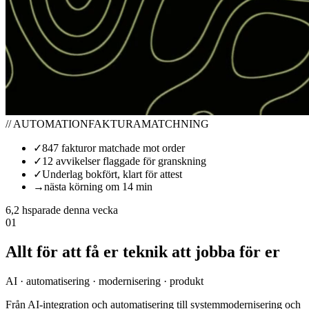
// AUTOMATION
FAKTURAMATCHNING
✓
847 fakturor matchade mot order
✓
12 avvikelser flaggade för granskning
✓
Underlag bokfört, klart för attest
→
nästa körning om 14 min
6,2 h
sparade denna vecka
01
Allt för att få er teknik att jobba för er
AI · automatisering · modernisering · produkt
Från AI-integration och automatisering till systemmodernisering och