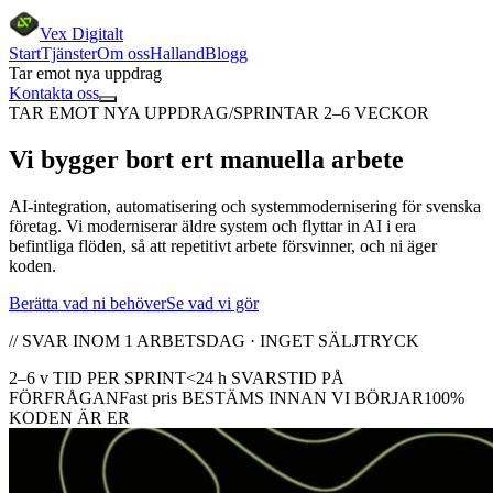
Vex Digitalt
Start
Tjänster
Om oss
Halland
Blogg
Tar emot nya uppdrag
Kontakta oss
TAR EMOT NYA UPPDRAG
/
SPRINTAR 2–6 VECKOR
Vi
bygger bort
ert manuella arbete
AI-integration, automatisering och systemmodernisering för svenska
företag. Vi moderniserar äldre system och flyttar in AI i era
befintliga flöden, så att repetitivt arbete försvinner, och ni äger
koden.
Berätta vad ni behöver
Se vad vi gör
// SVAR INOM 1 ARBETSDAG · INGET SÄLJTRYCK
2–6 v
TID PER SPRINT
<24 h
SVARSTID PÅ
FÖRFRÅGAN
Fast pris
BESTÄMS INNAN VI BÖRJAR
100%
KODEN ÄR ER