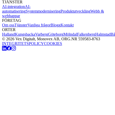
TJÄNSTER
AI-integration
AI-
automatisering
Systemmodernisering
Produktutveckling
Webb &
webbappar
FÖRETAG
Om oss
Tjänster
Vanliga frågor
Blogg
Kontakt
ORTER
Halland
Kungsbacka
Varberg
Göteborg
Mölndal
Falkenberg
Halmstad
Bå
©
2026
Vex Digitalt
,
Monovex AB
, ORG.NR
559583-8763
INTEGRITETSPOLICY
COOKIES