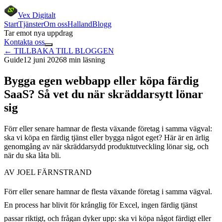
Vex Digitalt
Start
Tjänster
Om oss
Halland
Blogg
Tar emot nya uppdrag
Kontakta oss
← TILLBAKA TILL BLOGGEN
Guide
12 juni 2026
8 min
läsning
Bygga egen webbapp eller köpa färdig
SaaS? Så vet du när skräddarsytt lönar
sig
Förr eller senare hamnar de flesta växande företag i samma vägval:
ska vi köpa en färdig tjänst eller bygga något eget? Här är en ärlig
genomgång av när skräddarsydd produktutveckling lönar sig, och
när du ska låta bli.
AV
JOEL FÄRNSTRAND
Förr eller senare hamnar de flesta växande företag i samma vägval.
En process har blivit för krånglig för Excel, ingen färdig tjänst
passar riktigt, och frågan dyker upp: ska vi köpa något färdigt eller