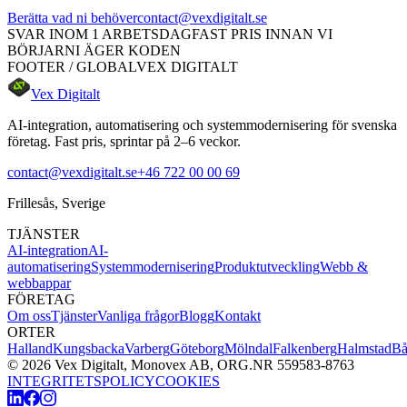
Berätta vad ni behöver
contact@vexdigitalt.se
SVAR INOM 1 ARBETSDAG
FAST PRIS INNAN VI
BÖRJAR
NI ÄGER KODEN
FOOTER / GLOBAL
VEX DIGITALT
Vex Digitalt
AI-integration, automatisering och systemmodernisering för svenska
företag. Fast pris, sprintar på 2–6 veckor.
contact@vexdigitalt.se
+46 722 00 00 69
Frillesås, Sverige
TJÄNSTER
AI-integration
AI-
automatisering
Systemmodernisering
Produktutveckling
Webb &
webbappar
FÖRETAG
Om oss
Tjänster
Vanliga frågor
Blogg
Kontakt
ORTER
Halland
Kungsbacka
Varberg
Göteborg
Mölndal
Falkenberg
Halmstad
Bå
©
2026
Vex Digitalt
,
Monovex AB
, ORG.NR
559583-8763
INTEGRITETSPOLICY
COOKIES