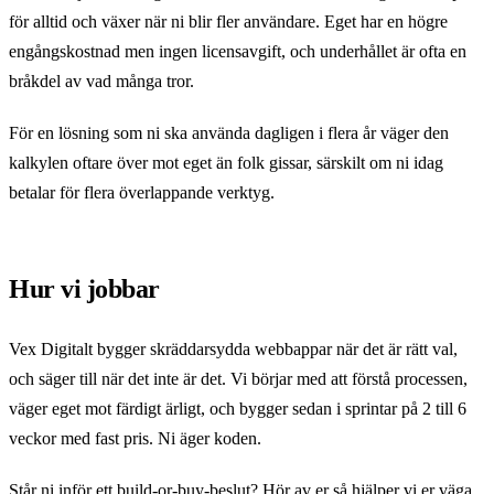
för alltid och växer när ni blir fler användare. Eget har en högre
engångskostnad men ingen licensavgift, och underhållet är ofta en
bråkdel av vad många tror.
För en lösning som ni ska använda dagligen i flera år väger den
kalkylen oftare över mot eget än folk gissar, särskilt om ni idag
betalar för flera överlappande verktyg.
Hur vi jobbar
Vex Digitalt bygger skräddarsydda webbappar när det är rätt val,
och säger till när det inte är det. Vi börjar med att förstå processen,
väger eget mot färdigt ärligt, och bygger sedan i sprintar på 2 till 6
veckor med fast pris. Ni äger koden.
Står ni inför ett build-or-buy-beslut?
Hör av er
så hjälper vi er väga