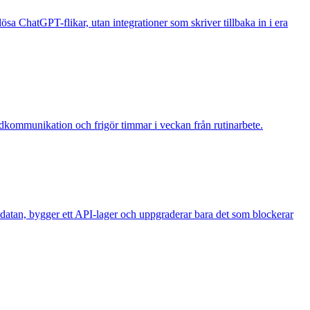
 lösa ChatGPT-flikar, utan integrationer som skriver tillbaka in i era
undkommunikation och frigör timmar i veckan från rutinarbete.
rar datan, bygger ett API-lager och uppgraderar bara det som blockerar