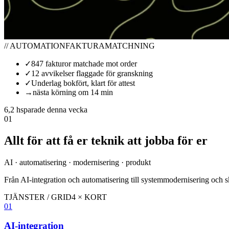
// AUTOMATION
FAKTURAMATCHNING
✓
847 fakturor matchade mot order
✓
12 avvikelser flaggade för granskning
✓
Underlag bokfört, klart för attest
→
nästa körning om 14 min
6,2 h
sparade denna vecka
01
Allt för att få er teknik att jobba för er
AI · automatisering · modernisering · produkt
Från AI-integration och automatisering till systemmodernisering och 
TJÄNSTER / GRID
4 × KORT
01
AI-integration