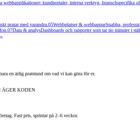
a webbapplikationer: kundportaler, interna verktyg, branschspecifika off
skt pratar med varandra.
05
Webbplatser & webbappar
Snabba, professio
fon.
07
Data & analys
Dashboards och rapporter som tar tio minuter i stäl
→
bara en ärlig pratstund om vad vi kan göra för er.
I ÄGER KODEN
etag. Fast pris, sprintar på 2–6 veckor.