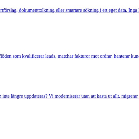
fertförslag, dokumenttolkning eller smartare sökning i ert eget data. Inga
 flöden som kvalificerar leads, matchar fakturor mot ordrar, hanterar k
som inte längre uppdateras? Vi moderniserar utan att kasta ut allt, migre