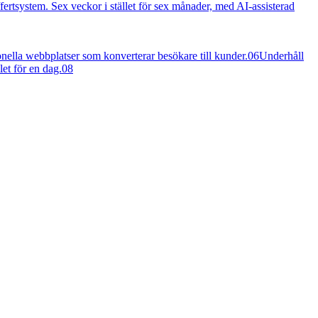
ertsystem. Sex veckor i stället för sex månader, med AI-assisterad
nella webbplatser som konverterar besökare till kunder.
06
Underhåll
let för en dag.
08