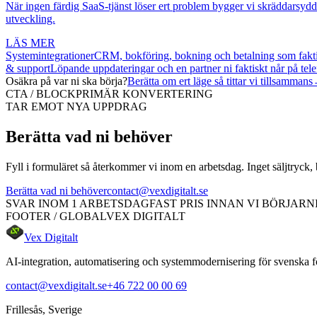
När ingen färdig SaaS-tjänst löser ert problem bygger vi skräddarsydd
utveckling.
LÄS MER
Systemintegrationer
CRM, bokföring, bokning och betalning som fakti
& support
Löpande uppdateringar och en partner ni faktiskt når på tele
Osäkra på var ni ska börja?
Berätta om ert läge så tittar vi tillsammans
CTA / BLOCK
PRIMÄR KONVERTERING
TAR EMOT NYA UPPDRAG
Berätta vad ni behöver
Fyll i formuläret så återkommer vi inom en arbetsdag. Inget säljtryck, 
Berätta vad ni behöver
contact@vexdigitalt.se
SVAR INOM 1 ARBETSDAG
FAST PRIS INNAN VI BÖRJAR
N
FOOTER / GLOBAL
VEX DIGITALT
Vex Digitalt
AI-integration, automatisering och systemmodernisering för svenska för
contact@vexdigitalt.se
+46 722 00 00 69
Frillesås, Sverige