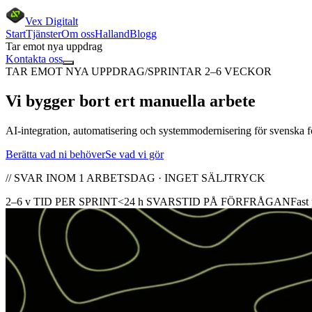
Vex Digitalt
Start
Tjänster
Om oss
Halland
Blogg
Tar emot nya uppdrag
Kontakta oss
TAR EMOT NYA UPPDRAG
/
SPRINTAR 2–6 VECKOR
Vi
bygger bort
ert manuella arbete
AI-integration, automatisering och systemmodernisering för svenska före
Berätta vad ni behöver
Se vad vi gör
// SVAR INOM 1 ARBETSDAG · INGET SÄLJTRYCK
2–6 v
TID PER SPRINT
<24 h
SVARSTID PÅ FÖRFRÅGAN
Fast 