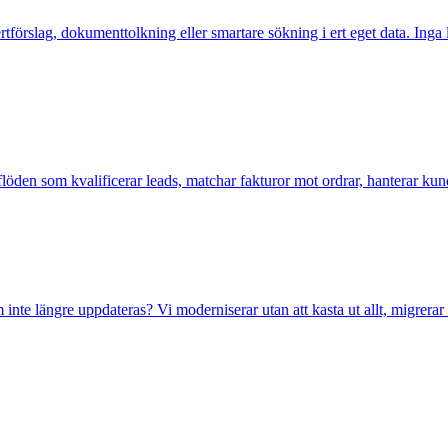
fertförslag, dokumenttolkning eller smartare sökning i ert eget data. Inga
 flöden som kvalificerar leads, matchar fakturor mot ordrar, hanterar k
som inte längre uppdateras? Vi moderniserar utan att kasta ut allt, migre