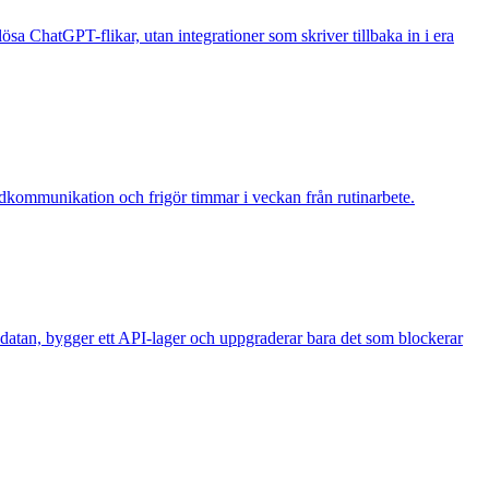
 lösa ChatGPT-flikar, utan integrationer som skriver tillbaka in i era
undkommunikation och frigör timmar i veckan från rutinarbete.
rar datan, bygger ett API-lager och uppgraderar bara det som blockerar