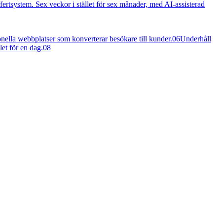
ertsystem. Sex veckor i stället för sex månader, med AI-assisterad
nella webbplatser som konverterar besökare till kunder.
06
Underhåll
let för en dag.
08