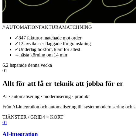
// AUTOMATION
FAKTURAMATCHNING
✓
847 fakturor matchade mot order
✓
12 avvikelser flaggade för granskning
✓
Underlag bokfört, klart för attest
→
nästa körning om 14 min
6,2 h
sparade denna vecka
01
Allt för att få er teknik att jobba för er
AI · automatisering · modernisering · produkt
Från AI-integration och automatisering till systemmodernisering och 
TJÄNSTER / GRID
4 × KORT
01
AI-integration