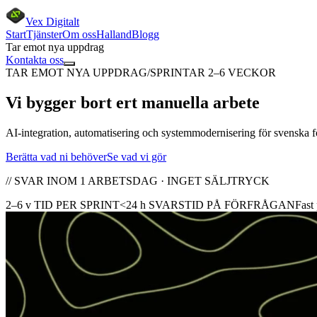
Vex Digitalt
Start
Tjänster
Om oss
Halland
Blogg
Tar emot nya uppdrag
Kontakta oss
TAR EMOT NYA UPPDRAG
/
SPRINTAR 2–6 VECKOR
Vi
bygger bort
ert manuella arbete
AI-integration, automatisering och systemmodernisering för svenska före
Berätta vad ni behöver
Se vad vi gör
// SVAR INOM 1 ARBETSDAG · INGET SÄLJTRYCK
2–6 v
TID PER SPRINT
<24 h
SVARSTID PÅ FÖRFRÅGAN
Fast 