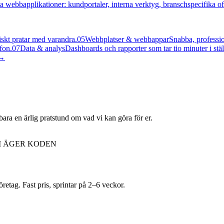
a webbapplikationer: kundportaler, interna verktyg, branschspecifika off
skt pratar med varandra.
05
Webbplatser & webbappar
Snabba, professio
fon.
07
Data & analys
Dashboards och rapporter som tar tio minuter i stäl
→
bara en ärlig pratstund om vad vi kan göra för er.
I ÄGER KODEN
etag. Fast pris, sprintar på 2–6 veckor.