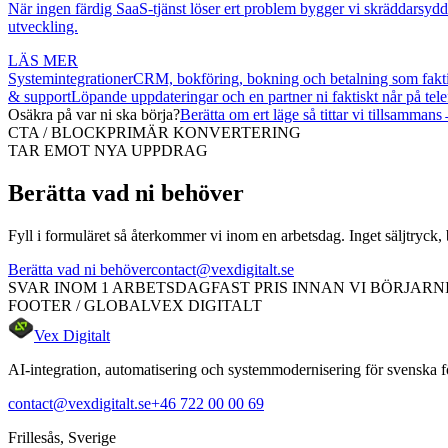
När ingen färdig SaaS-tjänst löser ert problem bygger vi skräddarsydd
utveckling.
LÄS MER
Systemintegrationer
CRM, bokföring, bokning och betalning som fakti
& support
Löpande uppdateringar och en partner ni faktiskt når på tele
Osäkra på var ni ska börja?
Berätta om ert läge så tittar vi tillsammans
CTA / BLOCK
PRIMÄR KONVERTERING
TAR EMOT NYA UPPDRAG
Berätta vad ni behöver
Fyll i formuläret så återkommer vi inom en arbetsdag. Inget säljtryck, 
Berätta vad ni behöver
contact@vexdigitalt.se
SVAR INOM 1 ARBETSDAG
FAST PRIS INNAN VI BÖRJAR
N
FOOTER / GLOBAL
VEX DIGITALT
Vex Digitalt
AI-integration, automatisering och systemmodernisering för svenska för
contact@vexdigitalt.se
+46 722 00 00 69
Frillesås, Sverige